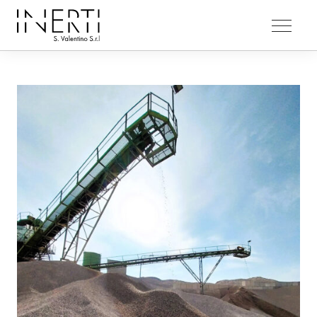
AZIENDA
Chi Siamo
Siti Operativi
Ciclo Produttivo
Premi
PRODOTTI
Ghiaie
Ghiaini Tondi