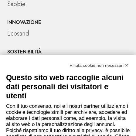
Sabbie
INNOVAZIONE
Ecosand
SOSTENIBILITÀ
Rifiuta cookie non necessari ✕
CONTATTI
Tel. +39 045 6701666
Questo sito web raccoglie alcuni
Sede amministrativa: Località Crocioni 46/H
dati personali dei visitatori e
37012 Bussolengo (Verona) – Italy
utenti
P.IVA e CF 02028830236
Con il tuo consenso, noi e i nostri partner utilizziamo i
E-mail:
info@inertisanvalentino.it
cookie e tecnologie simili per archiviare, accedere ed
elaborare i dati personali come, ad esempio, la visita
PEC:
inertisanvalentino@legalmail.it
al sito web o la personalizzazione degli annunci.
Poiché rispettiamo il tuo diritto alla privacy, è possibile