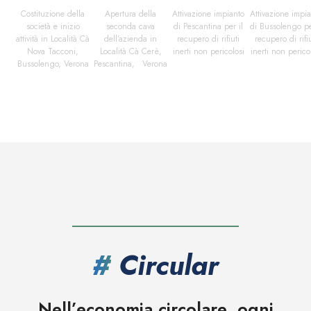
Costituzione della
Apertura della
Attivazione impianto
Attivazione impi
società e inizio
seconda cava
di Pescantina per il
di Bussolengo pe
attività in Località Cà
dell’azienda in
recupero di rifiuti
recupero di rifiu
Nova Tacconi,
Località Cà Cerè,
inerti non pericolosi
inerti non perico
Bussolengo, Verona
Pescantina, Verona
#
Circular
Nell’economia circolare, ogni