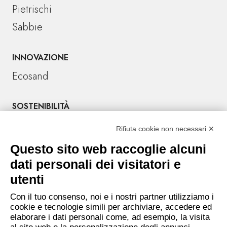
Pietrischi
Sabbie
INNOVAZIONE
Ecosand
SOSTENIBILITÀ
Rifiuta cookie non necessari ✕
CONTATTI
Tel. +39 045 6701666
Questo sito web raccoglie alcuni
Sede amministrativa: Località Crocioni 46/H
dati personali dei visitatori e
37012 Bussolengo (Verona) – Italy
utenti
P.IVA e CF 02028830236
Con il tuo consenso, noi e i nostri partner utilizziamo i
E-mail:
info@inertisanvalentino.it
cookie e tecnologie simili per archiviare, accedere ed
elaborare i dati personali come, ad esempio, la visita
PEC:
inertisanvalentino@legalmail.it