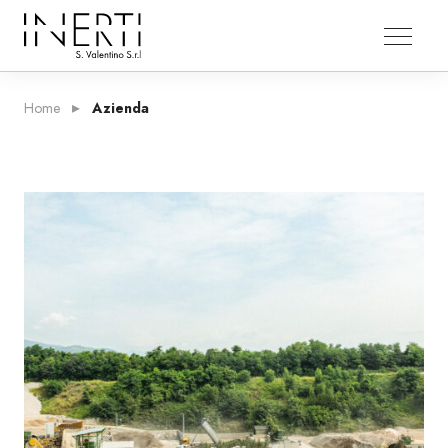
Home
Azienda
AZIENDA
Chi Siamo
Siti Operativi
Ciclo Produttivo
Premi
PRODOTTI
Ghiaie
Ghiaini Tondi