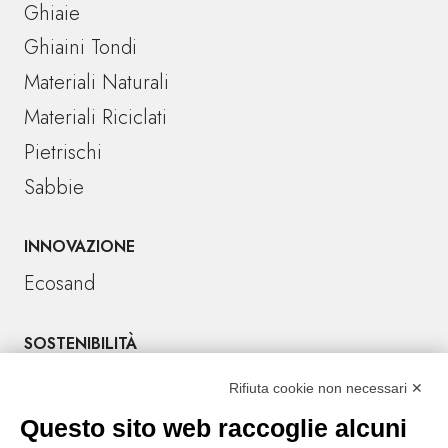
Ghiaie
Ghiaini Tondi
Materiali Naturali
Materiali Riciclati
Pietrischi
Sabbie
INNOVAZIONE
Ecosand
SOSTENIBILITÀ
Rifiuta cookie non necessari ✕
CONTATTI
Tel. +39 045 6701666
Questo sito web raccoglie alcuni
Sede amministrativa: Località Crocioni 46/H