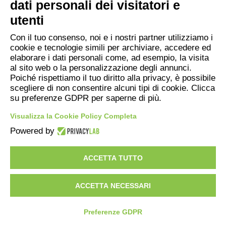
dati personali dei visitatori e
37012 Bussolengo (Verona) – Italy
utenti
P.IVA e CF 02028830236
Con il tuo consenso, noi e i nostri partner utilizziamo i
E-mail:
info@inertisanvalentino.it
cookie e tecnologie simili per archiviare, accedere ed
elaborare i dati personali come, ad esempio, la visita
PEC:
inertisanvalentino@legalmail.it
al sito web o la personalizzazione degli annunci.
Poiché rispettiamo il tuo diritto alla privacy, è possibile
scegliere di non consentire alcuni tipi di cookie. Clicca
Raccolta Informative Privacy
su preferenze GDPR per saperne di più.
Cookie Policy
Visualizza la Cookie Policy Completa
Powered by
ACCETTA TUTTO
ACCETTA NECESSARI
© 2026 Inerti San Valentino All Rights Reserved
Preferenze GDPR
Made by
DIGITAL THINKER