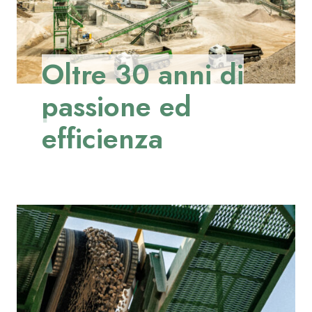
Materiali Naturali
Materiali Riciclati
Oltre 30 anni di
Pietrischi
passione ed
Sabbie
efficienza
INNOVAZIONE
Ecosand
SOSTENIBILITÀ
CONTATTI