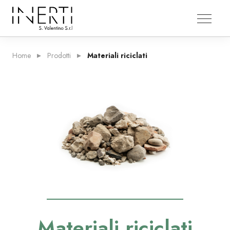
Home
Prodotti
Materiali riciclati
AZIENDA
Chi Siamo
Siti Operativi
Ciclo Produttivo
Premi
PRODOTTI
Ghiaie
Materiali riciclati
Ghiaini Tondi