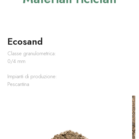
Materiali Naturali
Materiali Riciclati
Pietrischi
Ecosand
Sabbie
Classe granulometrica:
0/4 mm
INNOVAZIONE
Impianti di produzione:
Ecosand
Pescantina
SOSTENIBILITÀ
CONTATTI