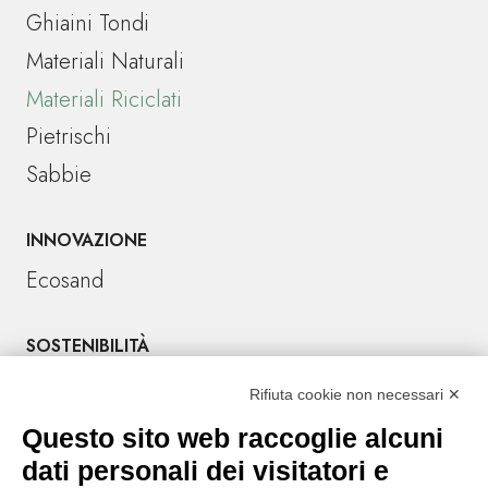
Ghiaini Tondi
Materiali Naturali
Materiali Riciclati
Pietrischi
Sabbie
INNOVAZIONE
Ecosand
SOSTENIBILITÀ
Rifiuta cookie non necessari ✕
CONTATTI
Tel. +39 045 6701666
Questo sito web raccoglie alcuni
Sede amministrativa: Località Crocioni 46/H
dati personali dei visitatori e
37012 Bussolengo (Verona) – Italy