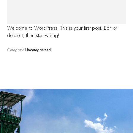
Materiali Naturali
Materiali Riciclati
Welcome to WordPress. This is your first post. Edit or
Pietrischi
delete it, then start writing!
Sabbie
Category:
Uncategorized
INNOVAZIONE
Ecosand
SOSTENIBILITÀ
CONTATTI