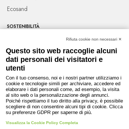
Ecosand
SOSTENIBILITÀ
Rifiuta cookie non necessari ✕
CONTATTI
Tel. +39 045 6701666
Questo sito web raccoglie alcuni
Sede amministrativa: Località Crocioni 46/H
dati personali dei visitatori e
37012 Bussolengo (Verona) – Italy
utenti
P.IVA e CF 02028830236
Con il tuo consenso, noi e i nostri partner utilizziamo i
E-mail:
info@inertisanvalentino.it
cookie e tecnologie simili per archiviare, accedere ed
elaborare i dati personali come, ad esempio, la visita
PEC:
inertisanvalentino@legalmail.it
al sito web o la personalizzazione degli annunci.
Poiché rispettiamo il tuo diritto alla privacy, è possibile
scegliere di non consentire alcuni tipi di cookie. Clicca
Raccolta Informative Privacy
su preferenze GDPR per saperne di più.
Cookie Policy
Visualizza la Cookie Policy Completa